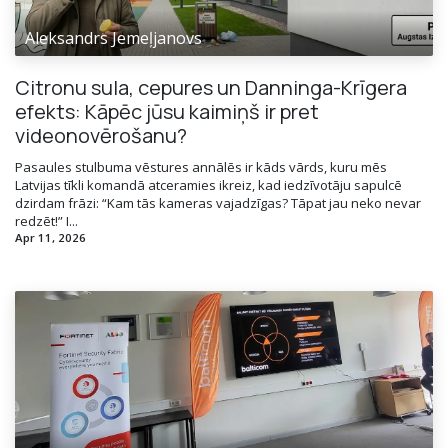
Aleksandrs Jemeļjanovs
Citronu sula, cepures un Danninga-Krīgera
efekts: Kāpēc jūsu kaimiņš ir pret
videonovērošanu?
Pasaules stulbuma vēstures annālēs ir kāds vārds, kuru mēs
Latvijas tīkli komandā atceramies ikreiz, kad iedzīvotāju sapulcē
dzirdam frāzi: “Kam tās kameras vajadzīgas? Tāpat jau neko nevar
redzēt!” I...
Apr 11, 2026