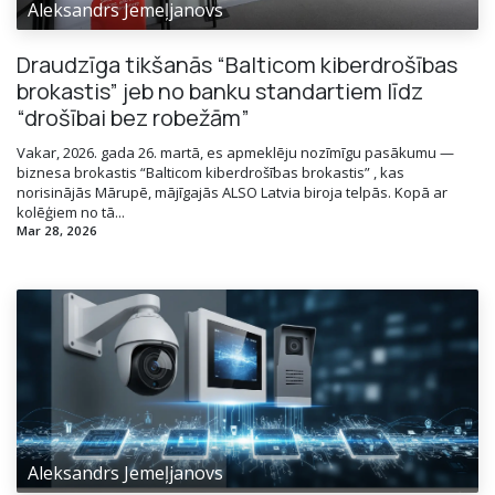
Aleksandrs Jemeļjanovs
Draudzīga tikšanās “Balticom kiberdrošības
brokastis” jeb no banku standartiem līdz
“drošībai bez robežām”
Vakar, 2026. gada 26. martā, es apmeklēju nozīmīgu pasākumu —
biznesa brokastis “Balticom kiberdrošības brokastis” , kas
norisinājās Mārupē, mājīgajās ALSO Latvia biroja telpās. Kopā ar
kolēģiem no tā...
Mar 28, 2026
Aleksandrs Jemeļjanovs