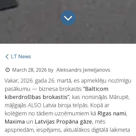
LT News
March 28, 2026
by
Aleksandrs Jemeļjanovs
Vakar, 2026. gada 26. martā, es apmeklēju nozīmīgu
pasākumu — biznesa brokastis
“Balticom
kiberdrošības brokastis”
, kas norisinājās Mārupē,
mājīgajās ALSO Latvia biroja telpās. Kopā ar
kolēģiem no tādiem uzņēmumiem kā
Rīgas nami
,
Maxima
un
Latvijas Propāna gāze
, mēs
apspriedām, iespējams, aktuālākos digitālā laikmeta