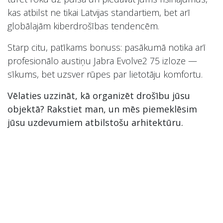
kas atbilst ne tikai Latvijas standartiem, bet arī
globālajām kiberdrošības tendencēm.
Starp citu, patīkams bonuss: pasākumā notika arī
profesionālo austiņu Jabra Evolve2 75 izloze —
sīkums, bet uzsver rūpes par lietotāju komfortu.
Vēlaties uzzināt, kā organizēt drošību jūsu
objektā? Rakstiet man, un mēs piemeklēsim
jūsu uzdevumiem atbilstošu arhitektūru.
in
LT News