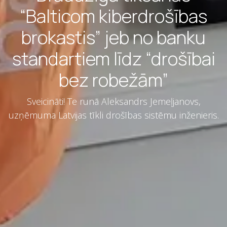
“Balticom kiberdrošības
brokastis” jeb no banku
standartiem līdz “drošībai
bez robežām”
Sveicināti! Te runā Aleksandrs Jemeļjanovs,
uzņēmuma Latvijas tīkli drošības sistēmu inženieris.