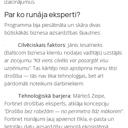
izaicinājumus.
Par ko runāja eksperti?
Programma bija piesātināta un skāra divas
būtiskākās biznesa aizsardzības šķautnes:
·
Cilvēciskais faktors:
Jānis Iesalnieks
(Balticom biznesa klientu nodaļas vadītājs) uzstājās
ar ziņojumu
“Kā viens cilvēks var pasargāt visu
uzņēmumu”
. Tas kārtējo reizi apstiprina manu tēzi:
drošība — tās nav tikai tehnoloģijas, bet arī
pārdomāti noteikumi darbiniekiem.
·
Tehnoloģiskā barjera:
Mārtiņš Zeipe,
Fortinet drošības eksperts, atklāja koncepciju
“Drošība bez robežām — no perimetra līdz mākonim”
.
Fortinet risinājumi ļauj apvienot tīkla, e-pasta un
lietotāju datu aizsardzību vienotā ekosistēmā.