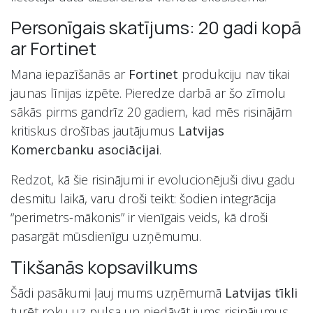
Personīgais skatījums: 20 gadi kopā
ar Fortinet
Mana iepazīšanās ar
Fortinet
produkciju nav tikai
jaunas līnijas izpēte. Pieredze darbā ar šo zīmolu
sākās pirms gandrīz 20 gadiem, kad mēs risinājām
kritiskus drošības jautājumus
Latvijas
Komercbanku asociācijai
.
Redzot, kā šie risinājumi ir evolucionējuši divu gadu
desmitu laikā, varu droši teikt: šodien integrācija
“perimetrs-mākonis” ir vienīgais veids, kā droši
pasargāt mūsdienīgu uzņēmumu.
Tikšanās kopsavilkums
Šādi pasākumi ļauj mums uzņēmumā
Latvijas tīkli
turēt roku uz pulsa un piedāvāt jums risinājumus,